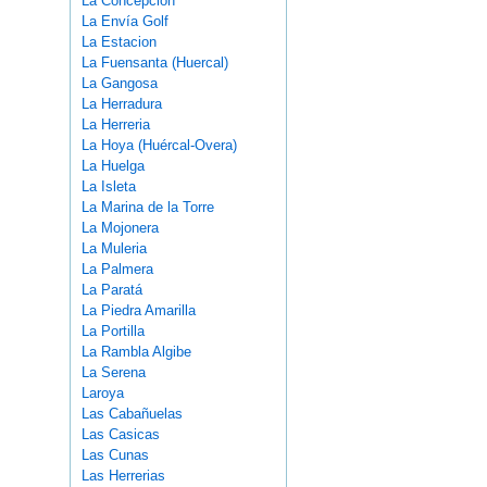
La Concepcion
La Envía Golf
La Estacion
La Fuensanta (Huercal)
La Gangosa
La Herradura
La Herreria
La Hoya (Huércal-Overa)
La Huelga
La Isleta
La Marina de la Torre
La Mojonera
La Muleria
La Palmera
La Paratá
La Piedra Amarilla
La Portilla
La Rambla Algibe
La Serena
Laroya
Las Cabañuelas
Las Casicas
Las Cunas
Las Herrerias