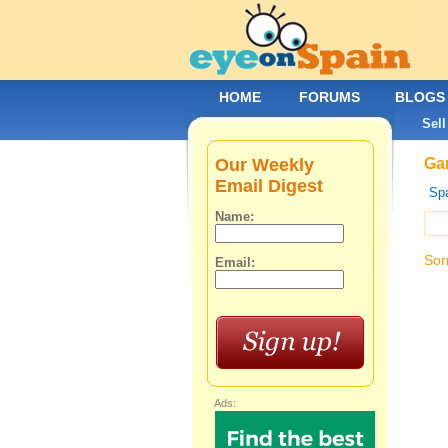
HOME
FORUMS
BLOGS
Sell
Our Weekly
Gar
Email Digest
Spa
Name:
Sor
Email:
Ads: