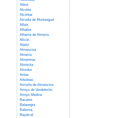
Albox
Alcolea
Alcóntar
Alcudia de Monteagud
Alfaix
Alhabia
Alhama de Almería
Alicún
Aljariz
Almanzora
Almería
Almerimar
Almócita
Alsodux
Antas
Arboleas
Armuña de Almanzora
Arroyo de Verdelecho
Arroyo Medina
Bacares
Balanegra
Balerma
Bayárcal