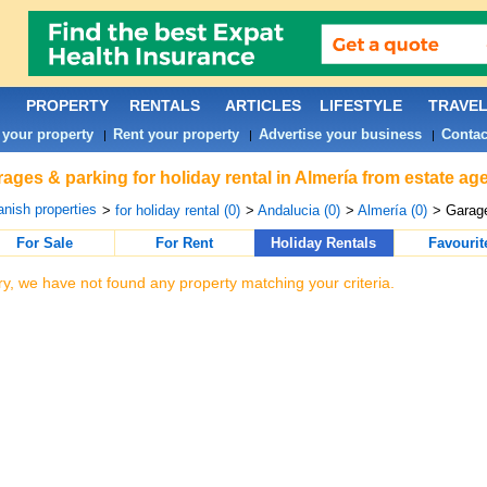
PROPERTY
RENTALS
ARTICLES
LIFESTYLE
TRAVE
 your property
Rent your property
Advertise your business
Contac
|
|
|
ages & parking for holiday rental in Almería from estate ag
nish properties
>
for holiday rental (0)
>
Andalucia (0)
>
Almería (0)
> Garag
For Sale
For Rent
Holiday Rentals
Favourit
ry, we have not found any property matching your criteria.