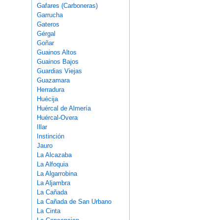
Gafares (Carboneras)
Garrucha
Gateros
Gérgal
Goñar
Guainos Altos
Guainos Bajos
Guardias Viejas
Guazamara
Herradura
Huécija
Huércal de Almería
Huércal-Overa
Illar
Instinción
Jauro
La Alcazaba
La Alfoquia
La Algarrobina
La Aljambra
La Cañada
La Cañada de San Urbano
La Cinta