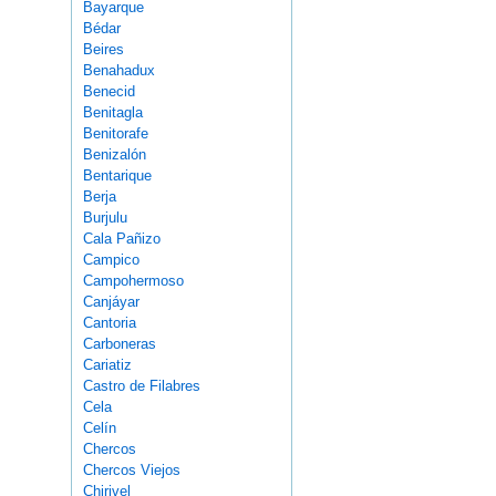
Bayarque
Bédar
Beires
Benahadux
Benecid
Benitagla
Benitorafe
Benizalón
Bentarique
Berja
Burjulu
Cala Pañizo
Campico
Campohermoso
Canjáyar
Cantoria
Carboneras
Cariatiz
Castro de Filabres
Cela
Celín
Chercos
Chercos Viejos
Chirivel