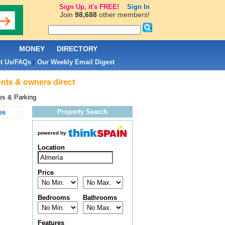
Sign Up, it's FREE!
Sign In
Join
98,688
other members!
L
MONEY
DIRECTORY
t Us/FAQs
Our Weekly Email Digest
|
ents & owners direct
es & Parking
Property Search
es
powered by
Location
Price
Bedrooms
Bathrooms
Features