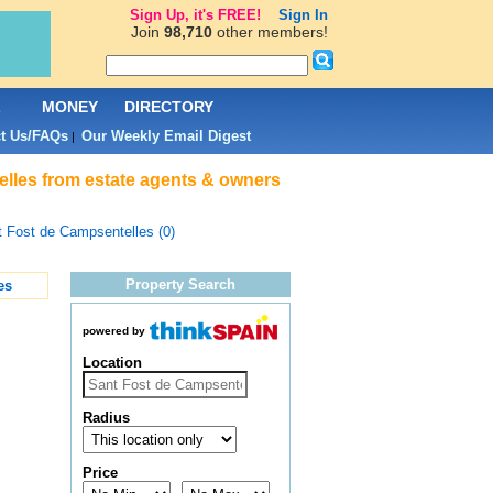
Sign Up, it's FREE!
Sign In
Join
98,710
other members!
L
MONEY
DIRECTORY
t Us/FAQs
Our Weekly Email Digest
|
telles from estate agents & owners
 Fost de Campsentelles (0)
Property Search
es
powered by
Location
Radius
Price