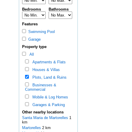
Bedrooms
Bathrooms
Features
Swimming Pool
Garage
Property type
All
Apartments & Flats
Houses & Villas
Plots, Land & Ruins
Businesses &
Commercial
Mobile & Log Homes
Garages & Parking
Other nearby locations
Santa Maria de Martorelles
1
km
Martorelles
2 km