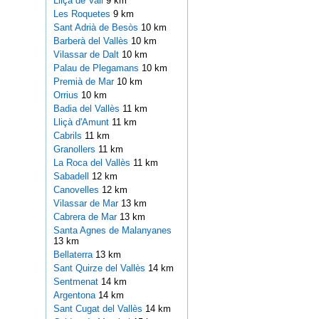
Lliçà de Vall
9 km
Les Roquetes
9 km
Sant Adrià de Besòs
10 km
Barberà del Vallès
10 km
Vilassar de Dalt
10 km
Palau de Plegamans
10 km
Premià de Mar
10 km
Orrius
10 km
Badia del Vallès
11 km
Lliçà d'Amunt
11 km
Cabrils
11 km
Granollers
11 km
La Roca del Vallès
11 km
Sabadell
12 km
Canovelles
12 km
Vilassar de Mar
13 km
Cabrera de Mar
13 km
Santa Agnes de Malanyanes
13 km
Bellaterra
13 km
Sant Quirze del Vallès
14 km
Sentmenat
14 km
Argentona
14 km
Sant Cugat del Vallès
14 km