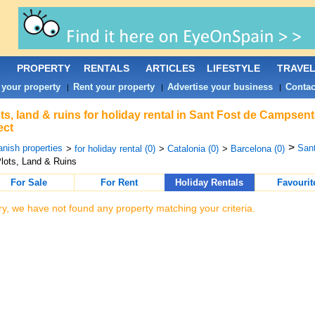
PROPERTY
RENTALS
ARTICLES
LIFESTYLE
TRAVE
 your property
Rent your property
Advertise your business
Contac
|
|
|
ts, land & ruins for holiday rental in Sant Fost de Campsen
ect
>
nish properties
Sant
>
for holiday rental (0)
>
Catalonia (0)
>
Barcelona (0)
lots, Land & Ruins
For Sale
For Rent
Holiday Rentals
Favourit
ry, we have not found any property matching your criteria.