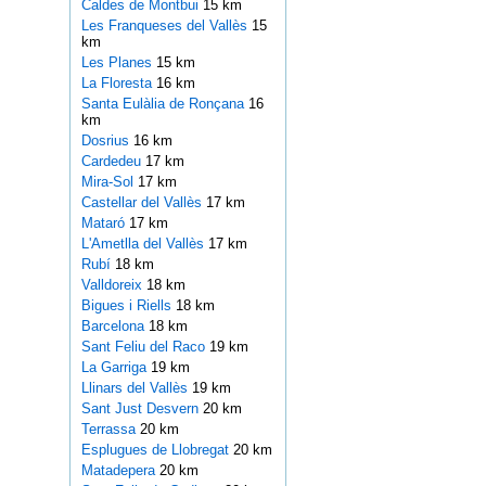
Caldes de Montbui
15 km
Les Franqueses del Vallès
15
km
Les Planes
15 km
La Floresta
16 km
Santa Eulàlia de Ronçana
16
km
Dosrius
16 km
Cardedeu
17 km
Mira-Sol
17 km
Castellar del Vallès
17 km
Mataró
17 km
L'Ametlla del Vallès
17 km
Rubí
18 km
Valldoreix
18 km
Bigues i Riells
18 km
Barcelona
18 km
Sant Feliu del Raco
19 km
La Garriga
19 km
Llinars del Vallès
19 km
Sant Just Desvern
20 km
Terrassa
20 km
Esplugues de Llobregat
20 km
Matadepera
20 km