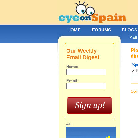
HOME
FORUMS
BLOGS
Sell
Our Weekly
Plo
dir
Email Digest
Spa
Name:
> P
Email:
Sor
Ads: