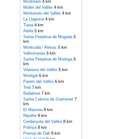
Montmeló
4 km
Mollet del Vallès
4 km
Montornès del Vallès
4 km
La Llagosta
4 km
Tiana
4 km
Alella
5 km
Santa Perpètua de Mogoda
5
km
Montcada i Reixac
5 km
Vallromanes
6 km
Santa Perpetua de Modoga
6
km
Vilanova del Vallès
6 km
Montgat
6 km
Parets del Vallès
6 km
Teià
7 km
Badalona
7 km
Santa Coloma de Gramenet
7
km
El Masnou
8 km
Ripollet
8 km
Cerdanyola del Vallès
8 km
Polinyà
8 km
Premià de Dalt
8 km