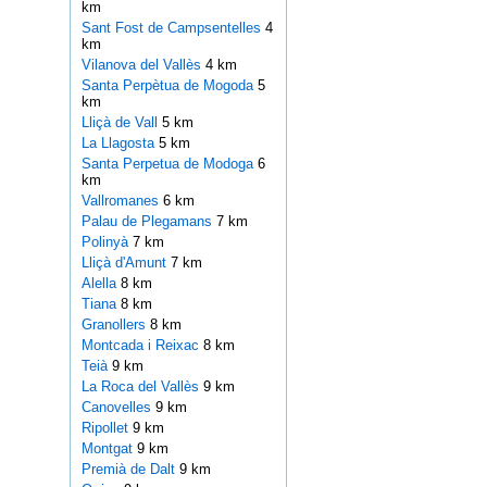
km
Sant Fost de Campsentelles
4
km
Vilanova del Vallès
4 km
Santa Perpètua de Mogoda
5
km
Lliçà de Vall
5 km
La Llagosta
5 km
Santa Perpetua de Modoga
6
km
Vallromanes
6 km
Palau de Plegamans
7 km
Polinyà
7 km
Lliçà d'Amunt
7 km
Alella
8 km
Tiana
8 km
Granollers
8 km
Montcada i Reixac
8 km
Teià
9 km
La Roca del Vallès
9 km
Canovelles
9 km
Ripollet
9 km
Montgat
9 km
Premià de Dalt
9 km