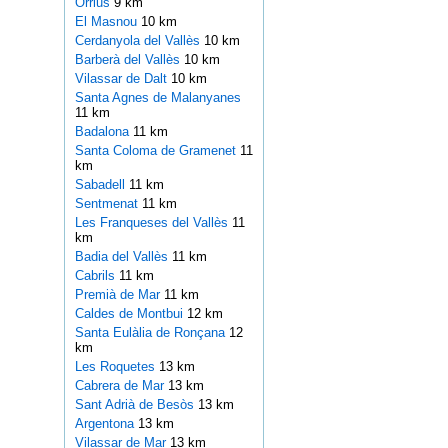
Orrius
9 km
El Masnou
10 km
Cerdanyola del Vallès
10 km
Barberà del Vallès
10 km
Vilassar de Dalt
10 km
Santa Agnes de Malanyanes
11 km
Badalona
11 km
Santa Coloma de Gramenet
11
km
Sabadell
11 km
Sentmenat
11 km
Les Franqueses del Vallès
11
km
Badia del Vallès
11 km
Cabrils
11 km
Premià de Mar
11 km
Caldes de Montbui
12 km
Santa Eulàlia de Ronçana
12
km
Les Roquetes
13 km
Cabrera de Mar
13 km
Sant Adrià de Besòs
13 km
Argentona
13 km
Vilassar de Mar
13 km