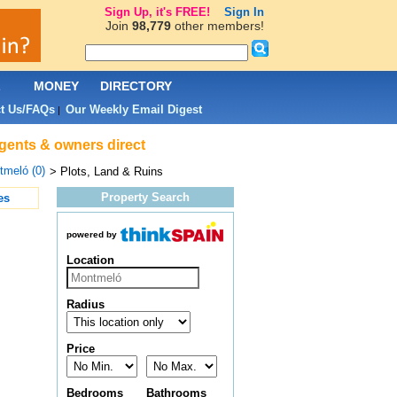
Sign Up, it's FREE!
Sign In
Join
98,779
other members!
L
MONEY
DIRECTORY
t Us/FAQs
Our Weekly Email Digest
|
agents & owners direct
meló (0)
> Plots, Land & Ruins
Property Search
es
powered by
Location
Radius
Price
Bedrooms
Bathrooms