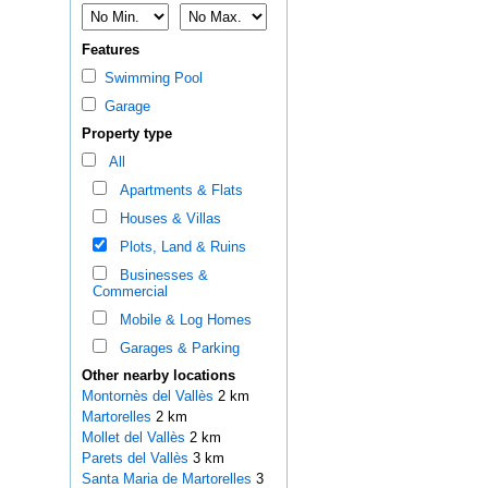
Features
Swimming Pool
Garage
Property type
All
Apartments & Flats
Houses & Villas
Plots, Land & Ruins
Businesses &
Commercial
Mobile & Log Homes
Garages & Parking
Other nearby locations
Montornès del Vallès
2 km
Martorelles
2 km
Mollet del Vallès
2 km
Parets del Vallès
3 km
Santa Maria de Martorelles
3