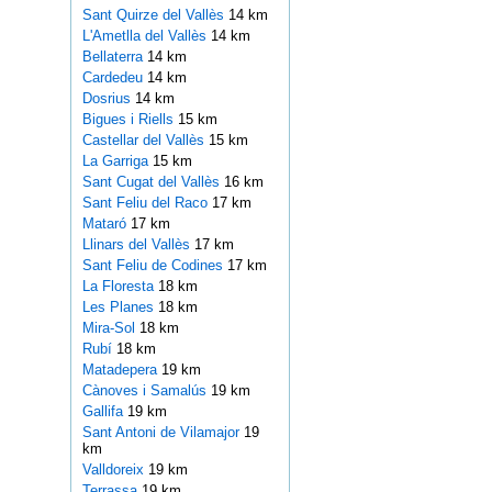
Sant Quirze del Vallès
14 km
L'Ametlla del Vallès
14 km
Bellaterra
14 km
Cardedeu
14 km
Dosrius
14 km
Bigues i Riells
15 km
Castellar del Vallès
15 km
La Garriga
15 km
Sant Cugat del Vallès
16 km
Sant Feliu del Raco
17 km
Mataró
17 km
Llinars del Vallès
17 km
Sant Feliu de Codines
17 km
La Floresta
18 km
Les Planes
18 km
Mira-Sol
18 km
Rubí
18 km
Matadepera
19 km
Cànoves i Samalús
19 km
Gallifa
19 km
Sant Antoni de Vilamajor
19
km
Valldoreix
19 km
Terrassa
19 km