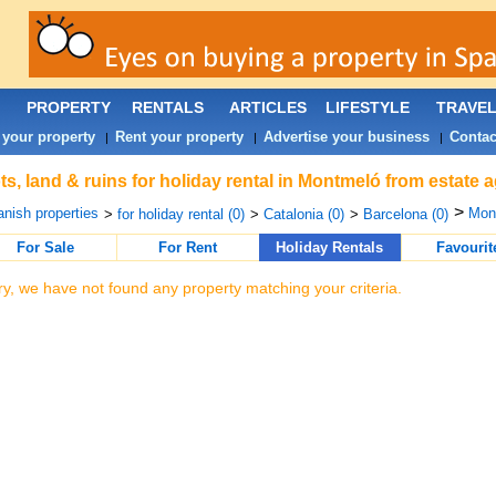
PROPERTY
RENTALS
ARTICLES
LIFESTYLE
TRAVE
 your property
Rent your property
Advertise your business
Contac
|
|
|
ts, land & ruins for holiday rental in Montmeló from estate 
>
nish properties
Mont
>
for holiday rental (0)
>
Catalonia (0)
>
Barcelona (0)
For Sale
For Rent
Holiday Rentals
Favourit
ry, we have not found any property matching your criteria.