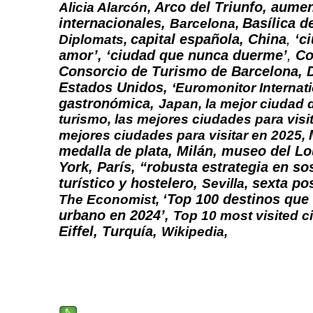
Arco del Triunfo,
aumen
Alicia Alarcón,
internacionales,
Basílica d
Barcelona,
capital española,
China
,
‘c
Diplomats,
amor’,
‘ciudad que nunca duerme’
,
Co
Consorcio de Turismo de Barcelona, 
Estados Unidos,
‘Euromonitor Internati
gastronómica,
Japan,
la mejor ciudad
turismo,
las mejores ciudades para visit
mejores ciudades para visitar en 2025,
medalla de plata, Milán, museo del L
York, París,
“robusta estrategia en so
turístico y hostelero,
sexta po
Sevilla,
‘Top 100 destinos que
The Economist,
urbano en 2024’,
Top 10 most visited ci
Eiffel,
Turquía,
Wikipedia,