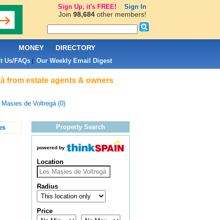
Sign Up, it's FREE!
Sign In
Join
98,684
other members!
L
MONEY
DIRECTORY
t Us/FAQs
Our Weekly Email Digest
|
gà from estate agents & owners
 Masies de Voltregà (0)
Property Search
es
powered by
Location
Radius
Price