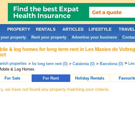
PROPERTY
RENTALS
ARTICLES
LIFESTYLE
TRAVE
 your property
Rent your property
Advertise your business
Contac
|
|
|
ile & log homes for long term rent in Les Masies de Voltre
ect
>
nish properties
Les
>
for long term rent (0)
>
Catalonia (0)
>
Barcelona (0)
Mobile & Log Homes
For Sale
For Rent
Holiday Rentals
Favourit
ry, we have not found any property matching your criteria.