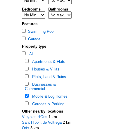
Bedrooms
Bathrooms
Features
Swimming Pool
Garage
Property type
All
Apartments & Flats
Houses & Villas
Plots, Land & Ruins
Businesses &
Commercial
Mobile & Log Homes
Garages & Parking
Other nearby locations
Vinyoles d'Oris
1 km
Sant Hipòlit de Voltregà
2 km
Orís
3 km