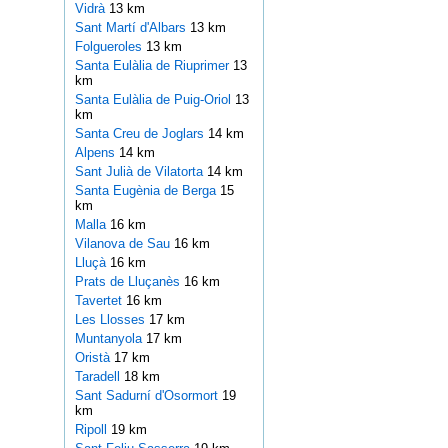
Vidrà
13 km
Sant Martí d'Albars
13 km
Folgueroles
13 km
Santa Eulàlia de Riuprimer
13
km
Santa Eulàlia de Puig-Oriol
13
km
Santa Creu de Joglars
14 km
Alpens
14 km
Sant Julià de Vilatorta
14 km
Santa Eugènia de Berga
15
km
Malla
16 km
Vilanova de Sau
16 km
Lluçà
16 km
Prats de Lluçanès
16 km
Tavertet
16 km
Les Llosses
17 km
Muntanyola
17 km
Oristà
17 km
Taradell
18 km
Sant Sadurní d'Osormort
19
km
Ripoll
19 km