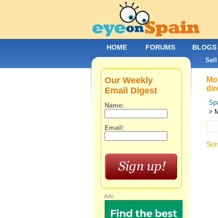
HOME
FORUMS
BLOGS
Sell
Our Weekly
Mob
dir
Email Digest
Spa
Name:
> 
Email:
Sor
Ads: