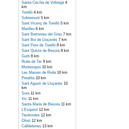
Santa Cecília de Voltregà
4
km
Torelló
4 km
Sobremunt
5 km
Sant Vicenç de Torelló
5 km
Manlleu
6 km
Sant Bartomeu del Grau
7 km
Sant Boi de Lluçanès
7 km
Sant Pere de Torelló
8 km
Sant Quirze de Besora
8 km
Gurb
8 km
Roda de Ter
9 km
Montesquiu
10 km
Les Masies de Roda
10 km
Perafita
10 km
Sant Agustí de Lluçanès
10
km
Sora
11 km
Vic
11 km
Santa Maria de Besora
11 km
L'Esquirol
12 km
Tavèrnoles
12 km
Olost
12 km
Calldetenes
13 km