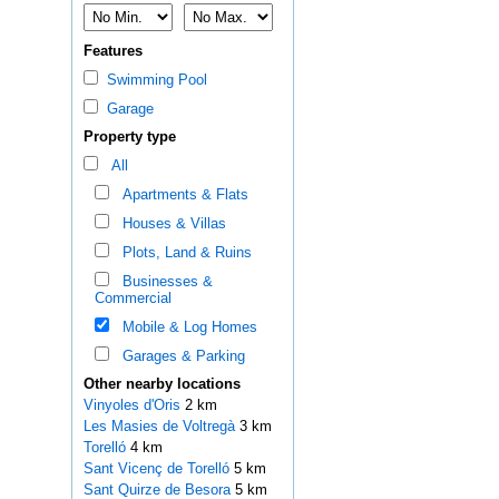
Features
Swimming Pool
Garage
Property type
All
Apartments & Flats
Houses & Villas
Plots, Land & Ruins
Businesses &
Commercial
Mobile & Log Homes
Garages & Parking
Other nearby locations
Vinyoles d'Oris
2 km
Les Masies de Voltregà
3 km
Torelló
4 km
Sant Vicenç de Torelló
5 km
Sant Quirze de Besora
5 km