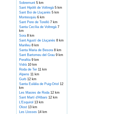
Sobremunt
5 km
Sant Hipòlit de Voltregà
5 km
Sant Boi de Lluçanès
5 km
Montesquiu
6 km
Sant Pere de Torelló
7 km
Santa Cecília de Voltregà
7
km
Sora
8 km
Sant Agustí de Lluçanès
8 km
Manlleu
8 km
Santa Maria de Besora
8 km
Sant Bartomeu del Grau
9 km
Perafita
9 km
Vidrà
10 km
Roda de Ter
11 km
Alpens
11 km
Gurb
12 km
Santa Eulàlia de Puig-Oriol
12
km
Les Masies de Roda
12 km
Sant Martí d'Albars
12 km
L'Esquirol
13 km
Olost
13 km
Les Llosses
14 km