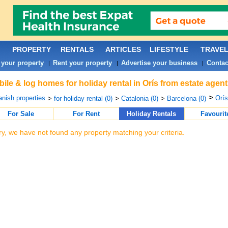
PROPERTY
RENTALS
ARTICLES
LIFESTYLE
TRAVE
 your property
Rent your property
Advertise your business
Contac
|
|
|
ile & log homes for holiday rental in Orís from estate agen
>
nish properties
Orís
>
for holiday rental (0)
>
Catalonia (0)
>
Barcelona (0)
For Sale
For Rent
Holiday Rentals
Favourit
ry, we have not found any property matching your criteria.