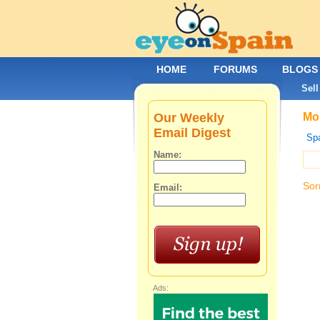
HOME
FORUMS
BLOGS
Sell
Our Weekly
Mob
Email Digest
Spa
Name:
Sor
Email:
Ads: