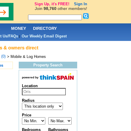
Sign Up, it's FREE!
Sign In
Join
98,760
other members!
L
MONEY
DIRECTORY
t Us/FAQs
Our Weekly Email Digest
|
ts & owners direct
 (0)
> Mobile & Log Homes
Property Search
es
powered by
Location
Radius
Price
Bedrooms
Bathrooms