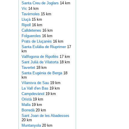
Santa Creu de Joglars
14 km
Vic
14 km
Tavèrnoles
15 km
Lluçà
15 km
Ripoll
16 km
Calldetenes
16 km
Folgueroles
16 km
Prats de Lluçanès
16 km
Santa Eulàlia de Riuprimer
17
km
Vallfogona de Ripollès
17 km
Sant Julià de Vilatorta
18 km
Tavertet
18 km
Santa Eugènia de Berga
18
km
Vilanova de Sau
19 km
La Vall d'en Bas
19 km
Campdevànol
19 km
Oristà
19 km
Malla
19 km
Borredà
20 km
Sant Joan de les Abadesses
20 km
Muntanyola
20 km