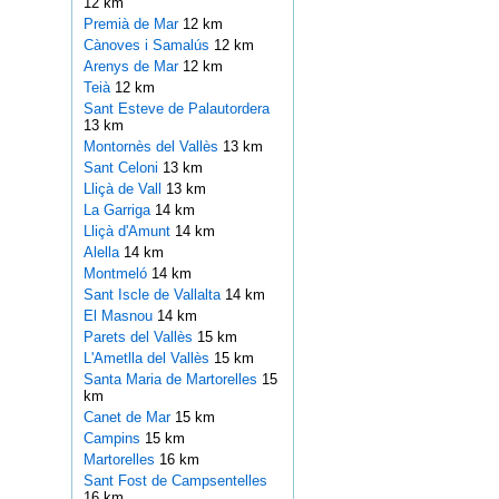
12 km
Premià de Mar
12 km
Cànoves i Samalús
12 km
Arenys de Mar
12 km
Teià
12 km
Sant Esteve de Palautordera
13 km
Montornès del Vallès
13 km
Sant Celoni
13 km
Lliçà de Vall
13 km
La Garriga
14 km
Lliçà d'Amunt
14 km
Alella
14 km
Montmeló
14 km
Sant Iscle de Vallalta
14 km
El Masnou
14 km
Parets del Vallès
15 km
L'Ametlla del Vallès
15 km
Santa Maria de Martorelles
15
km
Canet de Mar
15 km
Campins
15 km
Martorelles
16 km
Sant Fost de Campsentelles
16 km