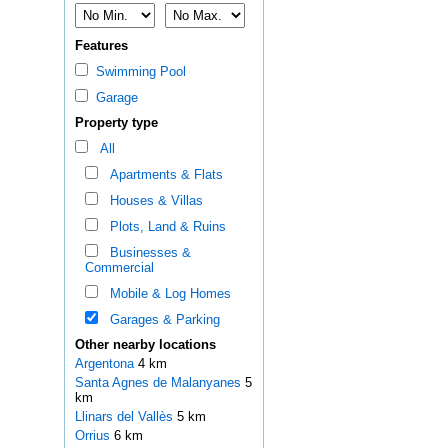
Features
Swimming Pool
Garage
Property type
All
Apartments & Flats
Houses & Villas
Plots, Land & Ruins
Businesses &
Commercial
Mobile & Log Homes
Garages & Parking
Other nearby locations
Argentona
4 km
Santa Agnes de Malanyanes
5
km
Llinars del Vallès
5 km
Orrius
6 km