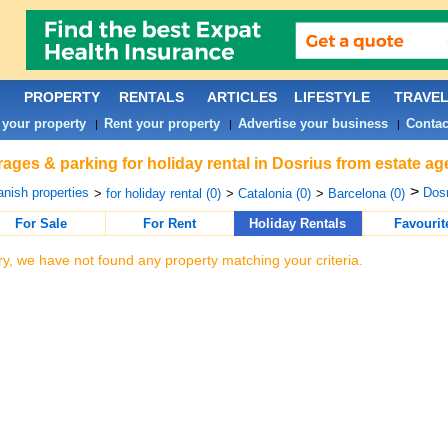
PROPERTY
RENTALS
ARTICLES
LIFESTYLE
TRAVE
 your property
Rent your property
Advertise your business
Contac
|
|
|
ages & parking for holiday rental in Dosrius from estate ag
>
nish properties
Dosr
>
for holiday rental (0)
>
Catalonia (0)
>
Barcelona (0)
For Sale
For Rent
Holiday Rentals
Favourit
ry, we have not found any property matching your criteria.