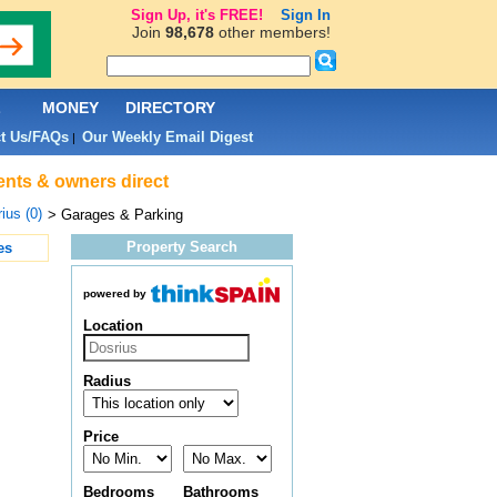
Sign Up, it's FREE!
Sign In
Join
98,678
other members!
L
MONEY
DIRECTORY
t Us/FAQs
Our Weekly Email Digest
|
ents & owners direct
ius (0)
> Garages & Parking
Property Search
es
powered by
Location
Radius
Price
Bedrooms
Bathrooms