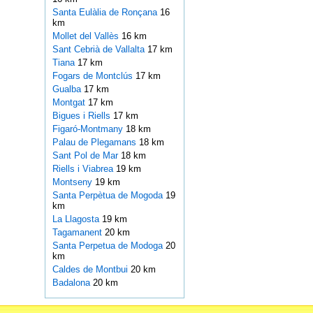
Santa Eulàlia de Ronçana
16
km
Mollet del Vallès
16 km
Sant Cebrià de Vallalta
17 km
Tiana
17 km
Fogars de Montclús
17 km
Gualba
17 km
Montgat
17 km
Bigues i Riells
17 km
Figaró-Montmany
18 km
Palau de Plegamans
18 km
Sant Pol de Mar
18 km
Riells i Viabrea
19 km
Montseny
19 km
Santa Perpètua de Mogoda
19
km
La Llagosta
19 km
Tagamanent
20 km
Santa Perpetua de Modoga
20
km
Caldes de Montbui
20 km
Badalona
20 km