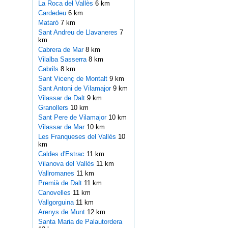
La Roca del Vallès
6 km
Cardedeu
6 km
Mataró
7 km
Sant Andreu de Llavaneres
7
km
Cabrera de Mar
8 km
Vilalba Sasserra
8 km
Cabrils
8 km
Sant Vicenç de Montalt
9 km
Sant Antoni de Vilamajor
9 km
Vilassar de Dalt
9 km
Granollers
10 km
Sant Pere de Vilamajor
10 km
Vilassar de Mar
10 km
Les Franqueses del Vallès
10
km
Caldes d'Estrac
11 km
Vilanova del Vallès
11 km
Vallromanes
11 km
Premià de Dalt
11 km
Canovelles
11 km
Vallgorguina
11 km
Arenys de Munt
12 km
Santa Maria de Palautordera