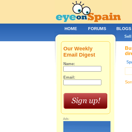
HOME
FORUMS
BLOGS
Sell
Our Weekly
Bus
dir
Email Digest
Spa
Name:
Email:
Sor
Ads: