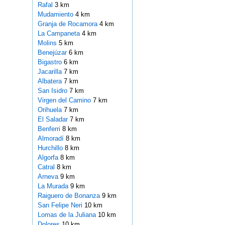
Rafal
3 km
Mudamiento
4 km
Granja de Rocamora
4 km
La Campaneta
4 km
Molins
5 km
Benejúzar
6 km
Bigastro
6 km
Jacarilla
7 km
Albatera
7 km
San Isidro
7 km
Virgen del Camino
7 km
Orihuela
7 km
El Saladar
7 km
Benferri
8 km
Almoradí
8 km
Hurchillo
8 km
Algorfa
8 km
Catral
8 km
Arneva
9 km
La Murada
9 km
Raiguero de Bonanza
9 km
San Felipe Neri
10 km
Lomas de la Juliana
10 km
Dolores
10 km