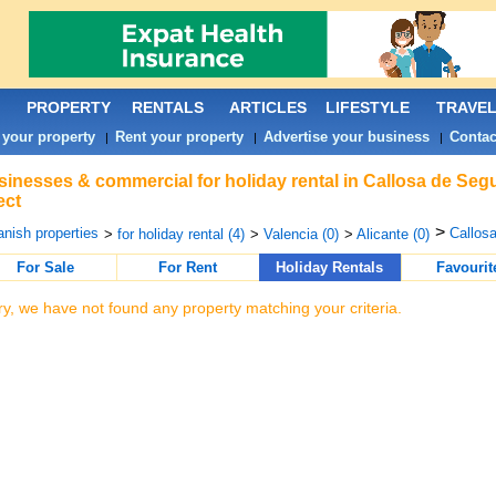
PROPERTY
RENTALS
ARTICLES
LIFESTYLE
TRAVE
 your property
Rent your property
Advertise your business
Contac
|
|
|
inesses & commercial for holiday rental in Callosa de Seg
ect
>
nish properties
Callosa
>
for holiday rental (4)
>
Valencia (0)
>
Alicante (0)
For Sale
For Rent
Holiday Rentals
Favourit
ry, we have not found any property matching your criteria.