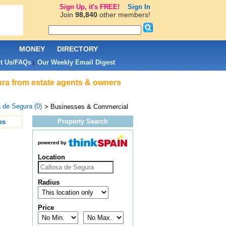
Sign Up, it's FREE!
Sign In
Join
98,840
other members!
L
MONEY
DIRECTORY
t Us/FAQs
Our Weekly Email Digest
|
ura from estate agents & owners
 de Segura (0)
> Businesses & Commercial
Property Search
es
powered by
Location
Radius
Price