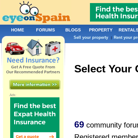
HOME
FORUMS
BLOGS
PROPERTY
RENTAL
Sell your property
Rent your pr
|
Select Your
Ads:
69
community foru
Registered members